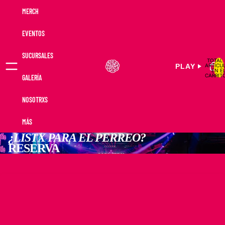
MERCH
EVENTOS
SUCURSALES
TOTAL 
ARTÍCU
PLAY
EN E
CARRITO
GALERÍA
NOSOTRXS
MÁS
¿LISTX PARA EL PERREO?
RESERVA