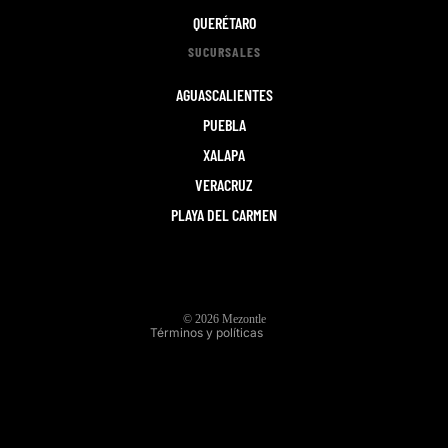
QUERÉTARO
SUCURSALES
AGUASCALIENTES
PUEBLA
XALAPA
VERACRUZ
Política de privacidad
PLAYA DEL CARMEN
Política de envío
Términos del servicio
Información de contacto
Política de reembolso
© 2026
Mezontle
Términos y políticas